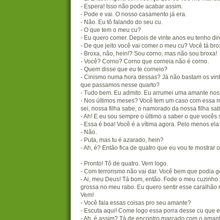
- Espera! Isso não pode acabar assim.
- Pode e vai. O nosso casamento já era.
- Não. Eu tô falando do seu cu.
- O que tem o meu cu?
- Eu quero comer. Depois de vinte anos eu tenho dire
- De que jeito você vai comer o meu cu? Você tá bro
- Broxa, não, hein!? Sou corno, mas não sou broxa!
- Você? Corno? Corno que corneia não é corno.
- Quem disse que eu te corneio?
- Cinismo numa hora dessas? Já não bastam os vint
que passamos nesse quarto?
- Tudo bem. Eu admito. Eu arrumei uma amante nos
- Nos últimos meses? Você tem um caso com essa m
sei, nossa filha sabe, o namorado da nossa filha s
- Ah! E eu sou sempre o último a saber o que vocês
- Essa é boa! Você é a vítima agora. Pelo menos ela
- Não.
- Puta, mas tu é azarado, hein?
- Ah, é? Então fica de quatro que eu vou te mostrar 
- Pronto! Tô de quatro. Vem logo.
- Com terrorismo não vai dar. Você bem que podia
- Ai, meu Deus! Tá bom, então. Fode o meu cuzinho.
grossa no meu rabo. Eu quero sentir esse caralhão
Vem!
- Você fala essas coisas pro seu amante?
- Escuta aqui! Come logo essa porra desse cu que e
- Ah, é assim? Tá de encontro marcado com o aman