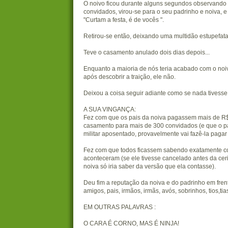
O noivo ficou durante alguns segundos observando
convidados, virou-se para o seu padrinho e noiva, e
"Curtam a festa, é de vocês ".
Retirou-se então, deixando uma multidão estupefata.
Teve o casamento anulado dois dias depois...
Enquanto a maioria de nós teria acabado com o no
após descobrir a traição, ele não.
Deixou a coisa seguir adiante como se nada tivesse
A SUA VINGANÇA:
Fez com que os pais da noiva pagassem mais de R
casamento para mais de 300 convidados (e que o pa
militar aposentado, provavelmente vai fazê-la pagar 
Fez com que todos ficassem sabendo exatamente c
aconteceram (se ele tivesse cancelado antes da ceri
noiva só iria saber da versão que ela contasse).
Deu fim a reputação da noiva e do padrinho em fren
amigos, pais, irmãos, irmãs, avós, sobrinhos, tios,tias
EM OUTRAS PALAVRAS :
O CARA É CORNO, MAS É NINJA!