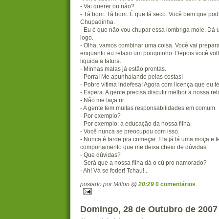
- Vai querer ou não?
- Tá bom. Tá bom. É que tá seco. Você bem que pod
Chupadinha.
- Eu é que não vou chupar essa lombriga mole. Dá 
logo.
- Olha, vamos combinar uma coisa. Você vai prepar
enquanto eu relaxo um pouquinho. Depois você volt
liqüida a fatura.
- Minhas malas já estão prontas.
- Porra! Me apunhalando pelas costas!
- Pobre vítima indefesa! Agora com licença que eu t
- Espera. A gente precisa discutir melhor a nossa re
- Não me faça rir.
- A gente tem muitas responsabilidades em comum.
- Por exemplo?
- Por exemplo: a educação da nossa filha.
- Você nunca se preocupou com isso.
- Nunca é tarde pra começar. Ela já tá uma moça e 
comportamento que me deixa cheio de dúvidas.
- Que dúvidas?
- Será que a nossa filha dá o cú pro namorado?
- Ah! Vá se foder! Tchau! ..
postado por Milton @
20:29
0 comentários
Domingo, 28 de Outubro de 2007