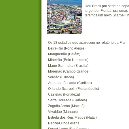
Deu Brasil pra sede da copa
torçer por Floripa, pra umas
teremos um novo Scarpelli n
Os 18 estádios que aparecem no relatório da Fifa
Beira-Rio (Porto Alegre)
Mangueirão (Belém)
Mineirão (Belo Horizonte)
Mané Garrincha (Brasília)
Morenão (Campo Grande)
Verdão (Cuiabá)
Arena da Baixada (Curitiba)
Orlando Scarpelli (Florianópolis)
Castelão (Fortaleza)
Serra Dourada (Goiânia)
Zagallo Arena (Maceió)
Vivaldão (Manaus)
Estrela dos Reis Magos (Natal)
Recife/Olinda Arena
Forest Arena (Rio Branco)