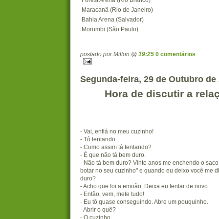
Maracanã (Rio de Janeiro)
Bahia Arena (Salvador)
Morumbi (São Paulo)
postado por Milton @
19:25
0 comentários
Segunda-feira, 29 de Outubro de
Hora de discutir a relaç
- Vai, enfiá no meu cuzinho!
- Tô tentando.
- Como assim tá tentando?
- É que não tá bem duro.
- Não tá bem duro? Vinte anos me enchendo o saco,
botar no seu cuzinho" e quando eu deixo você me d
duro?
- Acho que foi a emoão. Deixa eu tentar de novo.
- Então, vem, mete tudo!
- Eu tô quase conseguindo. Abre um pouquinho.
- Abrir o quê?
- O cuzinho.