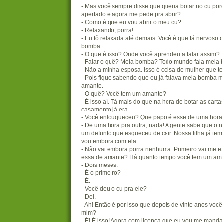
- Mas você sempre disse que queria botar no cu po
apertado e agora me pede pra abrir?
- Como é que eu vou abrir o meu cu?
- Relaxando, porra!
- Eu tô relaxada até demais. Você é que tá nervoso
bomba.
- O que é isso? Onde você aprendeu a falar assim?
- Falar o quê? Meia bomba? Todo mundo fala meia
- Não a minha esposa. Isso é coisa de mulher que 
- Pois fique sabendo que eu já falava meia bomba m
amante.
- O quê? Você tem um amante?
- É isso aí. Tá mais do que na hora de botar as car
casamento já era.
- Você enlouqueceu? Que papo é esse de uma hora 
- De uma hora pra outra, nada! A gente sabe que o
um defunto que esqueceu de cair. Nossa filha já tem
vou embora com ela.
- Não vai embora porra nenhuma. Primeiro vai me exp
essa de amante? Há quanto tempo você tem um am
- Dois meses.
- É o primeiro?
- É.
- Você deu o cu pra ele?
- Dei.
- Ah! Então é por isso que depois de vinte anos você
mim?
- É! É isso! Agora com licença que eu vou me manda