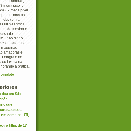
o duas câmeras,
3 mega pixel e
 7.2 mega pixel.
o pouco, mas bati
m ela, com a
s últimas fotos.
nas de mostrar o
ressante, não
m... não tenho
e pesquisarem na
as máquinas
são amadoras e
. Fotografo no
ro eu invista na
lhorando a prática.
 completo
eriores
 deu em São
nár...
rno que
presa espe...
 em coma na UTI,
u a filha, de 17