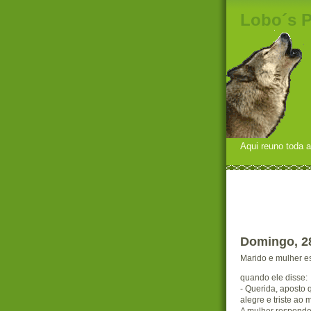
Lobo´s 
Aqui reuno toda a
Domingo, 2
Marido e mulher e
quando ele disse:
- Querida, aposto 
alegre e triste ao
A mulher responde