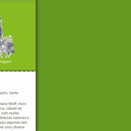
legais!
polis, Santa
iano Wolff, moro
ina, cidade de
r com muitas
Belezas naturais e
 aqui algumas das
com uma câmera