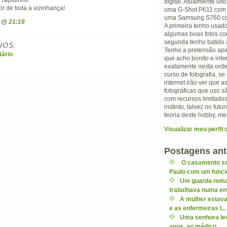
digital. Atualmente us
or de toda a vizinhança!
uma G-Shot P611 com 
uma Samsung S760 com
n @
21:18
A primeira tenho usad
algumas boas fotos co
segunda tenho batido a
IOS:
Tenho a pretensão ape
ário
que acho bonito e inte
exatamente nesta orde
curso de fotografia, s
internet irão ver que 
fotográficas que uso 
com recursos limitados
instinto, talvez no futu
teoria deste hobby, me
Visualizar meu perfil
Postagens ant
O casamento se
Paulo com um funcio
Um guarda-notu
trabalhava numa em
A mulher estava
e as enfermeiras l...
Uma senhora levo
anos, ao médico. ...