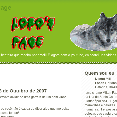
Page
 besteira que recebo por email! E agora com o youtube, colocarei uns videos 
Quem sou eu
Nome:
Milton
Local:
Florianó
Catarina, Brazil
8 de Outubro de 2007
...me chamo Milton Fab
na Ilha de Santa Catar
stavam dividindo uma garrafa de um bom vinho,
Florianópolis/SC, luga
maravilhas e belezas. 
que você não é capaz de dizer algo que me deixe
humanas... Irei postar
 mesmo tempo!
belezas que capturo 
 rapidinho: