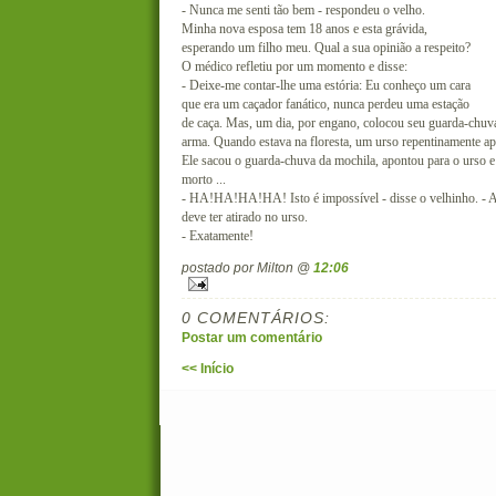
- Nunca me senti tão bem - respondeu o velho.
Minha nova esposa tem 18 anos e esta grávida,
esperando um filho meu. Qual a sua opinião a respeito?
O médico refletiu por um momento e disse:
- Deixe-me contar-lhe uma estória: Eu conheço um cara
que era um caçador fanático, nunca perdeu uma estação
de caça. Mas, um dia, por engano, colocou seu guarda-chuv
arma. Quando estava na floresta, um urso repentinamente ap
Ele sacou o guarda-chuva da mochila, apontou para o urso e
morto ...
- HA!HA!HA!HA! Isto é impossível - disse o velhinho. - 
deve ter atirado no urso.
- Exatamente!
postado por Milton @
12:06
0 COMENTÁRIOS:
Postar um comentário
<< Início