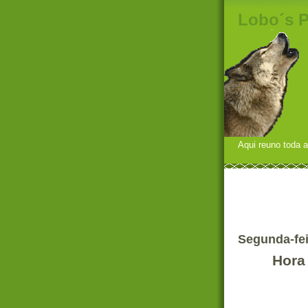
Lobo´s 
Aqui reuno toda a
Segunda-fei
Hora 