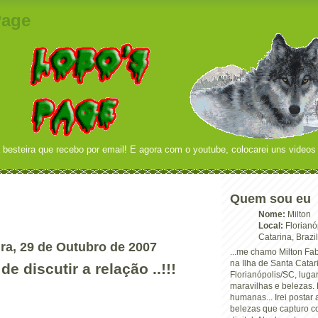
Page
 besteira que recebo por email! E agora com o youtube, colocarei uns videos 
Quem sou eu
Nome:
Milton
Local:
Florianó
Catarina, Brazil
ra, 29 de Outubro de 2007
...me chamo Milton Fab
na Ilha de Santa Catar
de discutir a relação ..!!!
Florianópolis/SC, luga
maravilhas e belezas. 
humanas... Irei postar
belezas que capturo 