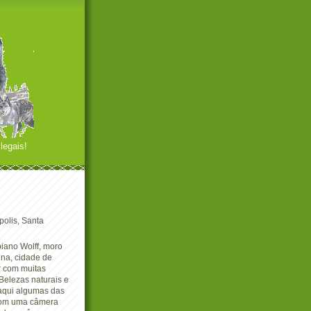
legais!
polis, Santa
iano Wolff, moro
ina, cidade de
r com muitas
Belezas naturais e
 aqui algumas das
com uma câmera