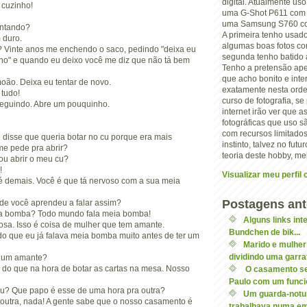
digital. Atualmente us
 cuzinho!
uma G-Shot P611 com 
uma Samsung S760 com
entando?
A primeira tenho usad
 duro.
algumas boas fotos co
? Vinte anos me enchendo o saco, pedindo "deixa eu
segunda tenho batido a
nho" e quando eu deixo você me diz que não tá bem
Tenho a pretensão ape
que acho bonito e inte
moão. Deixa eu tentar de novo.
exatamente nesta orde
 tudo!
curso de fotografia, s
seguindo. Abre um pouquinho.
internet irão ver que 
fotográficas que uso 
com recursos limitados
 disse que queria botar no cu porque era mais
instinto, talvez no futu
me pede pra abrir?
teoria deste hobby, me
ou abrir o meu cu?
!
Visualizar meu perfil
té demais. Você é que tá nervoso com a sua meia
Postagens ant
nde você aprendeu a falar assim?
ia bomba? Todo mundo fala meia bomba!
Alguns links int
osa. Isso é coisa de mulher que tem amante.
Bundchen de bik...
do que eu já falava meia bomba muito antes de ter um
Marido e mulhe
dividindo uma garraf
m um amante?
is do que na hora de botar as cartas na mesa. Nosso
O casamento se
Paulo com um funcio
u? Que papo é esse de uma hora pra outra?
Um guarda-notu
 outra, nada! A gente sabe que o nosso casamento é
trabalhava numa em