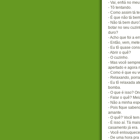
- Vai, enfiá no meu
- Tô tentando.
- Como assim tá t
- É que não tá bem
- Não tá bem duro
botar no seu cuzi
duro?
- Acho que foi a e
- Então, vem, mete
- Eu tô quase con
- Abrir o quê?
- O cuzinho.
- Mas você sempre
apertado e agora 
- Como é que eu v
- Relaxando, porra
- Eu tô relaxada a
bomba.
- O que é isso? O
- Falar o quê? Me
- Não a minha esp
- Pois fique saben
amante.
- O quê? Você te
- É isso aí. Tá ma
casamento já era.
- Você enlouquece
- De uma hora pra