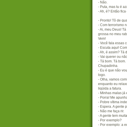
- Não.
- Puta, mas tu é a
- Ah, é? Então fic
- Pronto! Tô de qu
- Com terrorismo 
- Ai, meu Deus! Tá
grossa no meu rab
Vem!
- Você fala essas 
- Escuta aqui! Com
- Ah, é assim? Tá
- Vai querer ou nã
- Tá bom. Tá bom.
Chupadinha.
- Eu é que não vo
logo.
- Olha, vamos com
enquanto eu relax
liqüida a fatura.
- Minhas malas já 
- Porra! Me apunh
- Pobre vítima ind
- Espera. A gente p
- Não me faça rir.
- A gente tem mui
- Por exemplo?
- Por exemplo: a e