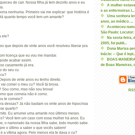
ueceu de cair. Nossa filha já tem dezoito anos e eu
A mulher estava
a.
e as enfermeiras l...
orra nenhuma. Primeiro vai me explicar: que história é
Uma senhora levo
Há quanto tempo você tem um amante?
anos, ao médico. ...
Aconteceu numa
São Paulo: Locutor: 
a ele?
Na sexta-feira, d
2005, foi publi...
isso que depois de vinte anos você resolveu liberar pra
Dona Marisa per
Inácio: -- Que é lept..
 com licença que eu vou me mandar.
BOAS MANEIRAS
 pode acabar assim.
de Boas Maneiras, di
sso casamento já era.
do do seu cu.
 cu?
Depois de vinte anos eu tenho direito.
ê vai comer o meu cu? Você tá broxa.
!? Sou corno, mas não sou broxa!
RS
rno que corneia não é corno.
eu te corneio?
ra dessas? Já não bastam os vinte anos de hipocrisia
se quarto?
mito. Eu arrumei uma amante nos últimos meses.
es? Você tem um caso com essa mulher há anos. Eu
abe, o namorado da nossa filha sabe, todo mundo sabe.
pre o último a saber o que vocês sabem!
 é a vítima agora. Pelo menos ela te dava o cu?