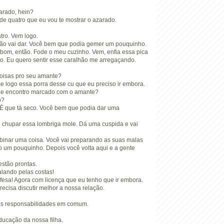
zarado, hein?
a de quatro que eu vou te mostrar o azarado.
atro. Vem logo.
não vai dar. Você bem que podia gemer um pouquinho.
 bom, então. Fode o meu cuzinho. Vem, enfia essa pica
o. Eu quero sentir esse caralhão me arregaçando.
coisas pro seu amante?
e logo essa porra desse cu que eu preciso ir embora.
 de encontro marcado com o amante?
o?
 É que tá seco. Você bem que podia dar uma
u chupar essa lombriga mole. Dá uma cuspida e vai
binar uma coisa. Você vai preparando as suas malas
o um pouquinho. Depois você volta aqui e a gente
estão prontas.
alando pelas costas!
efesa! Agora com licença que eu tenho que ir embora.
recisa discutir melhor a nossa relação.
tas responsabilidades em comum.
ducação da nossa filha.