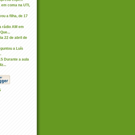
 em coma na UTI,
u a filha, de 17
 rádio AM em
Que...
ia 22 de abril de
guntou a Luís
.
 Durante a aula
z...
S