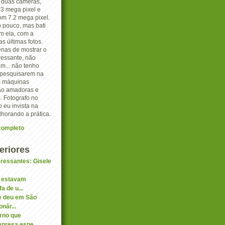
o duas câmeras,
3 mega pixel e
 7.2 mega pixel.
o pouco, mas bati
m ela, com a
s últimas fotos.
nas de mostrar o
ressante, não
m... não tenho
e pesquisarem na
as máquinas
são amadoras e
. Fotografo no
ro eu invista na
lhorando a prática.
 completo
eriores
eressantes: Gisele
r estavam
a de u...
 deu em São
nár...
rno que
presa espe...