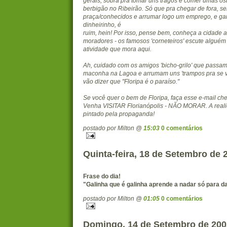
gerais, sobra pra tomar uns tragos e comer umas ost
berbigão no Ribeirão. Só que pra chegar de fora, 
praça/conhecidos e arrumar logo um emprego, e ga
dinheirinho, é
ruim, hein! Por isso, pense bem, conheça a cidade a
moradores - os famosos 'corneteiros' escute algué
atividade que mora aqui.
Ah, cuidado com os amigos 'bicho-grilo' que passa
maconha na Lagoa e arrumam uns 'trampos pra se vi
vão dizer que "Floripa é o paraíso."
Se você quer o bem de Floripa, faça esse e-mail che
Venha VISITAR Florianópolis - NÃO MORAR. A reali
pintado pela propaganda!
postado por Milton @
15:03
0 comentários
Quinta-feira, 18 de Setembro de 
Frase do dia!
"Galinha que é galinha aprende a nadar só para da
postado por Milton @
01:05
0 comentários
Domingo, 14 de Setembro de 200