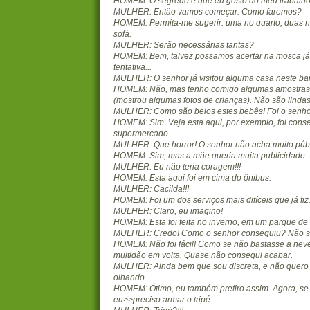
HOMEM: O segredo é que eu gosto do meu trabalho,
MULHER: Então vamos começar. Como faremos?
HOMEM: Permita-me sugerir: uma no quarto, duas n
sofá.
MULHER: Serão necessárias tantas?
HOMEM: Bem, talvez possamos acertar na mosca já 
tentativa...
MULHER: O senhor já visitou alguma casa neste bai
HOMEM: Não, mas tenho comigo algumas amostras 
(mostrou algumas fotos de crianças). Não são linda
MULHER: Como são belos estes bebês! Foi o senh
HOMEM: Sim. Veja esta aqui, por exemplo, foi cons
supermercado.
MULHER: Que horror! O senhor não acha muito púb
HOMEM: Sim, mas a mãe queria muita publicidade.
MULHER: Eu não teria coragem!!!
HOMEM: Esta aqui foi em cima do ônibus.
MULHER: Cacilda!!!
HOMEM: Foi um dos serviços mais difíceis que já fiz
MULHER: Claro, eu imagino!
HOMEM: Esta foi feita no inverno, em um parque de 
MULHER: Credo! Como o senhor conseguiu? Não sen
HOMEM: Não foi fácil! Como se não bastasse a neve
multidão em volta. Quase não consegui acabar.
MULHER: Ainda bem que sou discreta, e não quero
olhando.
HOMEM: Ótimo, eu também prefiro assim. Agora, se 
eu>>preciso armar o tripé.