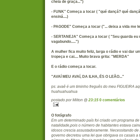
cheia de graça...")
- FUNK" Começa a tocar ( "qué dançá? qué dançá? 
ensiná....)
- PAGODE" Começa a tocar ("... deixa a vida me lev
- SERTANEJA" Começa a tocar ( "Seu guarda eu 
vagabundo.....")
A mulher fica muito feliz, larga o rádio e vai dar 
tropeça e cai.... Muito brava grita: "MERDA"
E o rádio começa a tocar.
"AVAÍ MEU AVAÍ, DA ILHA, ÉS O LEÃO..."
ps:
avaê é um timinho freguês do meu FIGUEIRA aqui
huahuahuahua
postado por Milton @
23:15
0 comentários
O fotógrafo
Em um determinado país foi criado um programa de 
natalidade,pois o número de habitantes estava cain
idosos crescia assustadoramente. Necessitando de
governo decretou uma lei que obrigava os casais a 