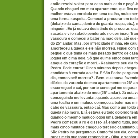
então resolvi voltar para casa mais cedo e pegá-l
Quando cheguei em meu apartamento, que fica no
mulher estava enrolada em uma toalha, muito ner
uma forma suspeita. Comecei a procurar em todo
(debaixo da cama, dentro do guarda-roupa, etc.),
ninguém. Eu já estava desistindo de procurar, qua
sacada e vi o safado pendurado no corrimão. Tran
vassoura e comecei a bater na mão dele, até que e
do 25° andar. Mas, por infelicidade minha, ele cai
amorteceu a queda e ele não morreu. Fiquei com t
peguei o que tinha de mais pesado dentro de casa 
joguei em cima dele. Só que eu me emocionei tant
ataque do coração e morri. - Realmente seu dia foi
Pedro. Pode entrar! Cinco minutos depois chegou
candidato à entrada ao céu. E São Pedro pergunto
dia, como você morreu? - Bem, eu estava fazend
diários da varanda do meu apartamento no 26° an
escorreguei e caí, por sorte consegui me segurar
apartamento abaixo do meu (25° andar). Já estav
conseguindo me levantar, quando apareceu uma 
uma toalha e um maluco começou a bater nas m
cabo de vassoura, então caí. Mas como um toldo
queda não morri. E lá estava eu todo dolorido ten
quando o mesmo maluco jogou uma geladeira em
Pedro começou a rir e disse:- Já entendi tudo, po
mais cinco minutos chegou o terceiro candidato.
São Pedro lhe perguntou:- Como foi seu dia, com
rapaz meio que tonto respondeu: - Olha, o senhor n