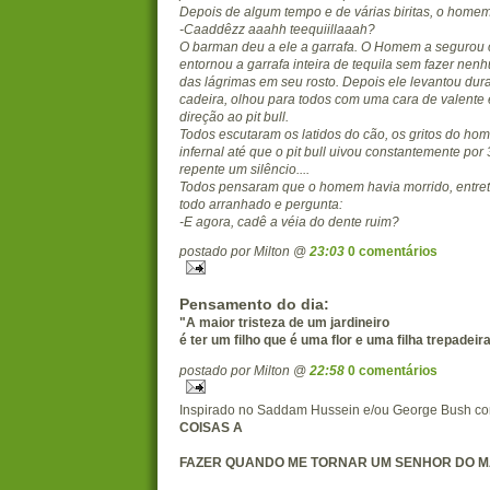
Depois de algum tempo e de várias biritas, o home
-Caaddêzz aaahh teequiillaaah?
O barman deu a ele a garrafa. O Homem a segurou
entornou a garrafa inteira de tequila sem fazer nen
das lágrimas em seu rosto. Depois ele levantou du
cadeira, olhou para todos com uma cara de valente 
direção ao pit bull.
Todos escutaram os latidos do cão, os gritos do h
infernal até que o pit bull uivou constantemente por
repente um silêncio....
Todos pensaram que o homem havia morrido, entreta
todo arranhado e pergunta:
-E agora, cadê a véia do dente ruim?
postado por Milton @
23:03
0 comentários
Pensamento do dia:
"A maior tristeza de um jardineiro
é ter um filho que é uma flor e uma filha trepadeira.
postado por Milton @
22:58
0 comentários
Inspirado no Saddam Hussein e/ou George Bush c
COISAS A
FAZER QUANDO ME TORNAR UM SENHOR DO M