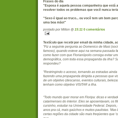
Frases do dia
"Esposa é aquela pessoa companheira que está a
resolver todos os problemas que você nunca teria 
"Sexo é igual ao truco... ou você tem um bom par
uma boa mão!"
postado por Milton @
15:11
0 comentários
Textículo que recebi por email da minha cidade, ac
"Fiz a seguinte pergunta ao Domenico de Masi (soci
famoso), quando esteve aqui na semana passada fa
como fazer com que Florianópolis consiga evitar u
demográfica, com toda essa propaganda da ilha? S
respondeu?
"Restringindo o acesso, tornando as estradas ainda 
fazendo uma propaganda dirigida a pessoas que vis
de um objetivo (descanso, eventos culturais, beleza
tenham como objetivo VISITAR a ilha.
"Todo mundo quer morar em Floripa: dicas e verdad
catarinenses do interior. Eles se aposentavam, os fi
cursinho, estudar na Universidade Federal. Depois,
anos pra cá, mais gaúchos e muitos paulistas. 'Mas b
certas regiões da cidade são mais freqüentes que 