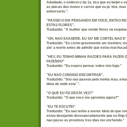
Adoidado, o endereco da 1a. tica que eu beijei e 
as placas das motos e carros que eu ja' tive, mas
aniversario.".
"PASSEI O DIA PENSANDO EM VOCE, ENTAO RE
ESTAS FLORES".
Traduzido: "A mulher que vende flores na esquina
"OH, NAO EXAGERE. EU SO' ME CORTEI, NAO E'
Traduzido: "Eu cortei gravemente um membro, m
ate' a morte antes de admitir que estou machucad
"HEY, EU TENHO MINHA RAZOES PARA FAZER 
FAZENDO"
Traduzido: "Eu espero pensar sobre isto logo."
"EU NAO CONSIGO ENCONTRAR".
Traduzido: "Isto nao passou pela minha mao, ent
ideia de onde esta' ".
"O QUE EU FIZ DESTA VEZ?"
Traduzido: "O que voce me aprontou agora?"
"EU TE ESCUTEI"
Traduzido: "Eu nao tenho a menor ideia do que voc
estou desejando desesperadamente que eu finja 
nao passe os proximos tres dias me enchendo."