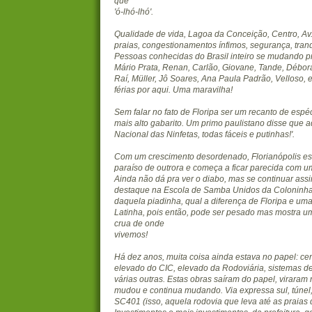
que
'ó-lhó-lhó'.
Qualidade de vida, Lagoa da Conceição, Centro, Av.
praias, congestionamentos ínfimos, segurança, tran
Pessoas conhecidas do Brasil inteiro se mudando p
Mário Prata, Renan, Carlão, Giovane, Tande, Débor
Raí, Müller, Jô Soares, Ana Paula Padrão, Velloso, 
férias por aqui. Uma maravilha!
Sem falar no fato de Floripa ser um recanto de esp
mais alto gabarito. Um primo paulistano disse que aq
Nacional das Ninfetas, todas fáceis e putinhas!'.
Com um crescimento desordenado, Florianópolis es
paraíso de outrora e começa a ficar parecida com um
Ainda não dá pra ver o diabo, mas se continuar assi
destaque na Escola de Samba Unidos da Coloninh
daquela piadinha, qual a diferença de Floripa e um
Latinha, pois então, pode ser pesado mas mostra u
crua de onde
vivemos!
Há dez anos, muita coisa ainda estava no papel: ce
elevado do CIC, elevado da Rodoviária, sistemas 
várias outras. Estas obras saíram do papel, viraram 
mudou e continua mudando. Via expressa sul, túnel
SC401 (isso, aquela rodovia que leva até as praias d