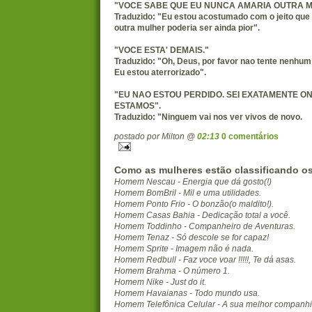
"VOCE SABE QUE EU NUNCA AMARIA OUTRA M
Traduzido: "Eu estou acostumado com o jeito que
outra mulher poderia ser ainda pior".
"VOCE ESTA' DEMAIS."
Traduzido: "Oh, Deus, por favor nao tente nenhum
Eu estou aterrorizado".
"EU NAO ESTOU PERDIDO. SEI EXATAMENTE O
ESTAMOS".
Traduzido: "Ninguem vai nos ver vivos de novo.
postado por Milton @
02:13
0 comentários
Como as mulheres estão classificando 
Homem Nescau - Energia que dá gosto(!)
Homem BomBril - Mil e uma utilidades.
Homem Ponto Frio - O bonzão(o maldito!).
Homem Casas Bahia - Dedicação total a você.
Homem Toddinho - Companheiro de Aventuras.
Homem Tenaz - Só descole se for capaz!
Homem Sprite - Imagem não é nada.
Homem Redbull - Faz voce voar !!!!!, Te dá asas.
Homem Brahma - O número 1.
Homem Nike - Just do it.
Homem Havaianas - Todo mundo usa.
Homem Telefônica Celular - A sua melhor companhi