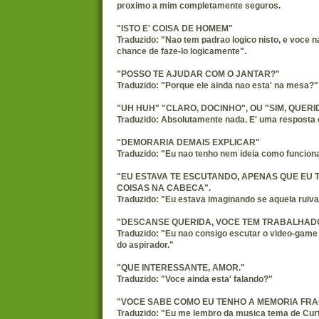
proximo a mim completamente seguros.
"ISTO E' COISA DE HOMEM"
Traduzido: "Nao tem padrao logico nisto, e voce 
chance de faze-lo logicamente".
"POSSO TE AJUDAR COM O JANTAR?"
Traduzido: "Porque ele ainda nao esta' na mesa?"
"UH HUH" "CLARO, DOCINHO", OU "SIM, QUERI
Traduzido: Absolutamente nada. E' uma resposta 
"DEMORARIA DEMAIS EXPLICAR"
Traduzido: "Eu nao tenho nem ideia como funcion
"EU ESTAVA TE ESCUTANDO, APENAS QUE EU 
COISAS NA CABECA".
Traduzido: "Eu estava imaginando se aquela ruiva
"DESCANSE QUERIDA, VOCE TEM TRABALHADO
Traduzido: "Eu nao consigo escutar o video-gam
do aspirador."
"QUE INTERESSANTE, AMOR."
Traduzido: "Voce ainda esta' falando?"
"VOCE SABE COMO EU TENHO A MEMORIA FRA
Traduzido: "Eu me lembro da musica tema de Curt