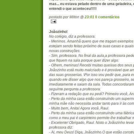
mas... eu estava pelado dentro de uma geladeira, 
entendi o que aconteceu!!!!!
postado por Milton @
23:01
0 comentários
Joãozinho!
No colégio, diz a professora:
- Meninos. Amanhã quero que me tragam exemplos 
estejam sendo feitas próximo de suas casas e quai
novas construções.
- Sim, professora. No final da aula,a professora pe
que fiquem na sala porque quer dizer algo:
- Olhem, meninas! Recebi muitas queixas dos seus 
Joãozinho está muito malcriado e é provável que 
das suas grosserias. \Por isso vou pedir que, para 
quando ele disser algo que nos pareça grosseiro, s
imediatamente e saiam da sala. Todas concordaram
seguinte pergunta a professora:
- Fizeram a redação que eu pedi? Primeiro você, Ani
- Perto da minha casa estão construindo um superm
minha mãe não necessita andar tanto para ir às com
- Muito bem, Anita! Agora você, Raul.
- Perto da minha casa estão construindo uma fábric
como o meu pai é carpinteiro permite-lhe trabalhar 
- Excelente! Obrigado, Raul. Nisto o Joãozinho leva
professora diz:
- Ai, meu Deus! Diga, Joãozinho.O que estão constr