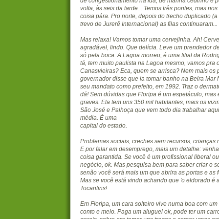
de congestionamento na ida, de manhã cedinho e p
volta, às seis da tarde... Temos três pontes, mas nos
coisa pára. Pro norte, depois do trecho duplicado (a
trevo de Jurerê Internacional) as filas continuaram...
Mas relaxa! Vamos tomar uma cervejinha. Ah! Cerve
agradável, lindo. Que delícia. Leve um prendedor de
só pela boca. A Lagoa morreu, é uma filial da Rodri
tá, tem muito paulista na Lagoa mesmo, vamos pra o
Canasvieiras? Eca, quem se arrisca? Nem mais os p
governador disse que ia tomar banho na Beira Mar N
seu mandato como prefeito, em 1992. Traz o dermat
dá! Sem dúvidas que Floripa é um espetáculo, mas 
graves. Ela tem uns 350 mil habitantes, mais os viz
São José e Palhoça que vem todo dia trabalhar aqu
média. É uma
capital do estado.
Problemas sociais, creches sem recursos, crianças
E por falar em desemprego, mais um detalhe: venh
coisa garantida. Se você é um profissional liberal o
negócio, ok. Mas pesquisa bem para saber criar o se
senão você será mais um que abrira as portas e as fe
Mas se você está vindo achando que 'o eldorado é 
Tocantins!
Em Floripa, um cara solteiro vive numa boa com um
conto e meio. Paga um aluguel ok, pode ter um car