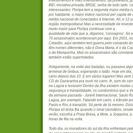
Investimentos e mais investimentos, da prefeitura, 
BID, iniciativa privada, BRDE, verba de todo lado. 
interessantes: Floripa tem a segunda maior média n
por habitante, o maior índice nacional per capita de 
média nacional de conectados à Internet. Ah, e 12 
região metropolitana! Mas a necessidade de investi
muito maior para Floripa continuar com a
qualidade de vida que a, digamos, 'consagrou'. Só 
70 assassinatos aconteceram por aqui. Em 2001, no
Cidadão, aqui também tem guerra pelo comando do t
têm nomes diferentes, não é Dona Marta, é o da Cai
o da Mariquinha. Mas os assassinatos são constante
também estão superlotadas.
Antigamente, na volta das baladas, eu passava al
terminal de ônibus, esperando o latão. Hoje em dia, 
carro depois das 10. E em vários lugares! Mas sem s
CD do Dazaranha pra ouvir no carro. Ih, som do car
na Lagoa e levaram! Dentro da ilha existem muitas ou
segurança e tranqüilidade, os condomínios que a V
da semana passada - Jurerê Internacional, Saulo R
Lagoa, por exemplo. Falando em carro, o trânsito po
Paulo e Rio, é tranqüilo. Só perto de lá mesmo. Diz
Floripa só tinha fila quando o sinal (semáforo, sinal
verão, escolha a Praia Brava, a Mole, a Joaquina, a
horas de fila na volta.
Todo dia, os moradores do sul da ilha enfrentam p