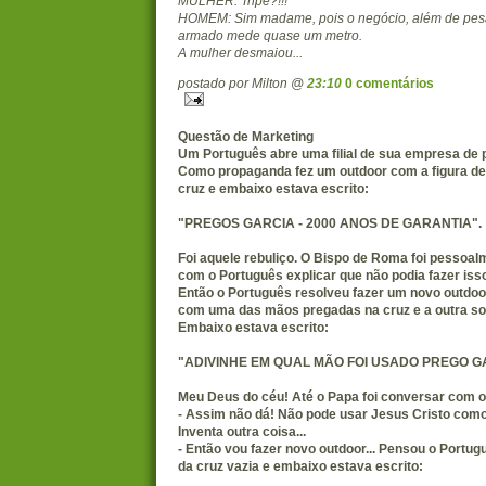
MULHER: Tripé?!!!
HOMEM: Sim madame, pois o negócio, além de pes
armado mede quase um metro.
A mulher desmaiou...
postado por Milton @
23:10
0 comentários
Questão de Marketing
Um Português abre uma filial de sua empresa de
Como propaganda fez um outdoor com a figura de
cruz e embaixo estava escrito:
"PREGOS GARCIA - 2000 ANOS DE GARANTIA".
Foi aquele rebuliço. O Bispo de Roma foi pessoa
com o Português explicar que não podia fazer iss
Então o Português resolveu fazer um novo outdoo
com uma das mãos pregadas na cruz e a outra sol
Embaixo estava escrito:
"ADIVINHE EM QUAL MÃO FOI USADO PREGO G
Meu Deus do céu! Até o Papa foi conversar com o
- Assim não dá! Não pode usar Jesus Cristo com
Inventa outra coisa...
- Então vou fazer novo outdoor... Pensou o Portug
da cruz vazia e embaixo estava escrito: