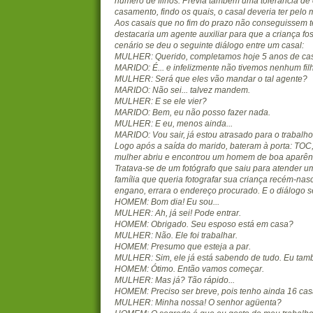
número de filhos. Previa também uma tolerância de
casamento, findo os quais, o casal deveria ter pel
Aos casais que no fim do prazo não conseguissem te
destacaria um agente auxiliar para que a criança fo
cenário se deu o seguinte diálogo entre um casal:
MULHER: Querido, completamos hoje 5 anos de ca
MARIDO: É... e infelizmente não tivemos nenhum fil
MULHER: Será que eles vão mandar o tal agente?
MARIDO: Não sei... talvez mandem.
MULHER: E se ele vier?
MARIDO: Bem, eu não posso fazer nada.
MULHER: E eu, menos ainda...
MARIDO: Vou sair, já estou atrasado para o trabalho.
Logo após a saída do marido, bateram à porta: TOC,
mulher abriu e encontrou um homem de boa aparênc
Tratava-se de um fotógrafo que saiu para atender
família que queria fotografar sua criança recém-na
engano, errara o endereço procurado. E o diálogo s
HOMEM: Bom dia! Eu sou...
MULHER: Ah, já sei! Pode entrar.
HOMEM: Obrigado. Seu esposo está em casa?
MULHER: Não. Ele foi trabalhar.
HOMEM: Presumo que esteja a par.
MULHER: Sim, ele já está sabendo de tudo. Eu ta
HOMEM: Ótimo. Então vamos começar.
MULHER: Mas já? Tão rápido...
HOMEM: Preciso ser breve, pois tenho ainda 16 casa
MULHER: Minha nossa! O senhor agüenta?