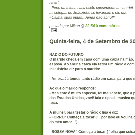
casa?
- Perto da minha casa estão construindo um bordel.
as colegas do Joãozinho se levantam e ele diz:
- Calma, suas putas... Ainda não abriu!!!
postado por Milton @
22:54
0 comentários
Quinta-feira, 4 de Setembro de 2
RADIO DO FUTURO
O marido chega em casa com uma caixa na mão, 
esposa. Ao abrir a caixa ela retira um rádio e co
insatisfeita diz para o marido:
- Amor... Já temos tanto rádio em casa, para que
Ao que o marido responde:
- Mas este é muito especial, foi meu chefe, que a
dos Estados Unidos, você fala o tipo de música qu
toca.
A mulher, para testar o rádio o liga e diz:
- FORRÓ" Começa a tocar (".. por isso eu vou na cas
do meu amor...")
- BOSSA NOVA" Começa a tocar ( "olha que coisa