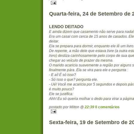
Quarta-feira, 24 de Setembro de 
LENDO DEITADO
E ainda dizem que casamento não serve para nada!
Era um casal com cerca de 15 anos de casados. El
deitar.
Ela se prepara para dormir, enquanto ele lê um livro
De repente, a mão dele que estava livre (a outra es
livro) desliza carinhosamente pelo corpo de sua qu
chegar ao veículo de prazer da mesma.
O marido acaricia suavemente a região por alguns
finalmente pára..Ela se vira para ele e pergunta :
- E aí! É só isso?
- Só isso o que? pergunta ele.
- Ué! Você me acaricia por 5 segundos e depois pá
é muito pouco?
Ele se justifica:
Ahh! Eu só queria molhar o dedo para virar a págin
postado por Milton @
22:39
0 comentários
Sexta-feira, 19 de Setembro de 2