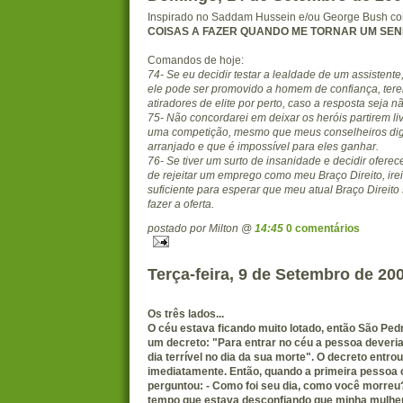
Inspirado no Saddam Hussein e/ou George Bush c
COISAS A FAZER QUANDO ME TORNAR UM SEN
Comandos de hoje:
74- Se eu decidir testar a lealdade de um assistente
ele pode ser promovido a homem de confiança, tere
atiradores de elite por perto, caso a resposta seja n
75- Não concordarei em deixar os heróis partirem li
uma competição, mesmo que meus conselheiros dig
arranjado e que é impossível para eles ganhar.
76- Se tiver um surto de insanidade e decidir oferec
de rejeitar um emprego como meu Braço Direito, irei
suficiente para esperar que meu atual Braço Direito
fazer a oferta.
postado por Milton @
14:45
0 comentários
Terça-feira, 9 de Setembro de 20
Os três lados...
O céu estava ficando muito lotado, então São Ped
um decreto: "Para entrar no céu a pessoa deveri
dia terrível no dia da sua morte". O decreto entro
imediatamente. Então, quando a primeira pessoa
perguntou: - Como foi seu dia, como você morreu?
tempo que estava desconfiando que minha mulher