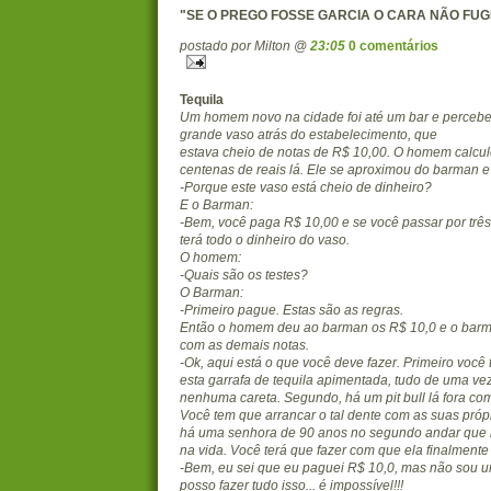
"SE O PREGO FOSSE GARCIA O CARA NÃO FUG
postado por Milton @
23:05
0 comentários
Tequila
Um homem novo na cidade foi até um bar e perceb
grande vaso atrás do estabelecimento, que
estava cheio de notas de R$ 10,00. O homem calcul
centenas de reais lá. Ele se aproximou do barman e
-Porque este vaso está cheio de dinheiro?
E o Barman:
-Bem, você paga R$ 10,00 e se você passar por três
terá todo o dinheiro do vaso.
O homem:
-Quais são os testes?
O Barman:
-Primeiro pague. Estas são as regras.
Então o homem deu ao barman os R$ 10,0 e o barm
com as demais notas.
-Ok, aqui está o que você deve fazer. Primeiro você
esta garrafa de tequila apimentada, tudo de uma vez
nenhuma careta. Segundo, há um pit bull lá fora co
Você tem que arrancar o tal dente com as suas própr
há uma senhora de 90 anos no segundo andar que
na vida. Você terá que fazer com que ela finalment
-Bem, eu sei que eu paguei R$ 10,0, mas não sou um
posso fazer tudo isso... é impossível!!!