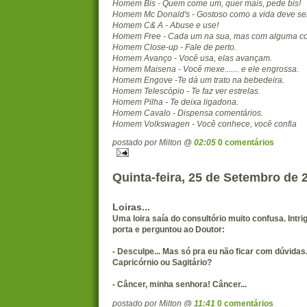
Homem Bis - Quem come um, quer mais, pede bis!
Homem Mc Donald's - Gostoso como a vida deve se
Homem C& A - Abuse e use!
Homem Free - Cada um na sua, mas com alguma c
Homem Close-up - Fale de perto.
Homem Avanço - Você usa, elas avançam.
Homem Maisena - Você mexe....... e ele engrossa.
Homem Engove -Te dá um trato na bebedeira.
Homem Telescópio - Te faz ver estrelas.
Homem Pilha - Te deixa ligadona.
Homem Cavalo - Dispensa comentários.
Homem Volkswagen - Você conhece, você confia
postado por Milton @
02:05
0 comentários
Quinta-feira, 25 de Setembro de 
Loiras...
Uma loira saía do consultório muito confusa. Intrig
porta e perguntou ao Doutor:
- Desculpe... Mas só pra eu não ficar com dúvidas.
Capricórnio ou Sagitário?
- Câncer, minha senhora! Câncer...
postado por Milton @
11:41
0 comentários