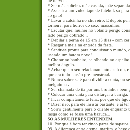
de nervos!
* Ser mãe solteira, mãe casada, mãe separad
* Assistir a um vídeo tape de futebol, só par
ao gato!
* Lavar a calcinha no chuveiro. E depois pen
torneira, para horror do sexo masculino.
* Escutar que: mulher no volante perigo con
lado perigo dobrado...
* Depilar a perna de 15 em 15 dias - com cer
* Rasgar a meia na entrada da festa.
* Sentir-se pronta para conquistar o mundo, 
usando um batom novo!
* Chorar no banheiro, se olhando no espelho 
melhor ângulo.
* Achar que o seu relacionamento acab ou, e
que era tudo tensão pré-menstrual.
* Nunca saber se é para dividir a conta, ou se
meiguinha .
* Ser chamada de tia por uns brotinhos bem 
* Colocar uma cinta para disfarçar a barriga.
* Ficar completamente feliz, por que ele ligo
* Dizer não, para ele insistir bastante, e aí te
* Sorrir gentilmente para o cliente enquanto 
rasga como se fosse uma bazuca...
SÓ AS MULHERES ENTENDEM..
10. Por que é bom ter cinco pares de sapatos 
09. A diferença entre creme, marfim, e bege c