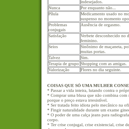
indesejados.
Nunca
Por enquanto não...
Pílula
Medicamento usado no mo
suspenso no momento opo
Problemas
Ausência de orgasmo.
conjugais
Satisfação
Verbete desconhecido no d
feminino.
Seios
Sinônimo de maçaneta, po
muitas portas.
Talvez
Sim.
Terapia de grupo
Shopping com as amigas.
Valorização
Flores no dia seguinte.
COISAS QUE SÓ UMA MULHER CONSEG
* Passar a vida inteira, lutando contra o próp
* Comprar uma blusa que não combina com m
porque o preço estava irresistível.
* Ser tratada feito idiota pelo mecânico na ofi
* Fingir naturalidade durante um exame gine
* O poder de uma calça jeans para radiografar
corpo.
* Ter crise conjugal, crise existencial, crise d