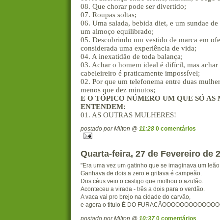
08. Que chorar pode ser divertido;
07. Roupas soltas;
06. Uma salada, bebida diet, e um sundae de
um almoço equilibrado;
05. Descobrindo um vestido de marca em ofe
considerada uma experiência de vida;
04. A inexatidão de toda balança;
03. Achar o homem ideal é difícil, mas acha
cabeleireiro é praticamente impossível;
02. Por que um telefonema entre duas mulhe
menos que dez minutos;
E O TÓPICO NÚMERO UM QUE SÓ AS
ENTENDEM:
01. AS OUTRAS MULHERES!
postado por Milton @
11:28
0 comentários
Quarta-feira, 27 de Fevereiro de 
"Era uma vez um gatinho que se imaginava um leão
Ganhava de dois a zero e gritava é campeão.
Dos céus veio o castigo que molhou o azulão.
Aconteceu a virada - três a dois para o verdão.
A vaca vai pro brejo na cidade do carvão,
e agora o título É DO FURACÃOOOOOOOOOOOOO
postado por Milton @
10:37
0 comentários