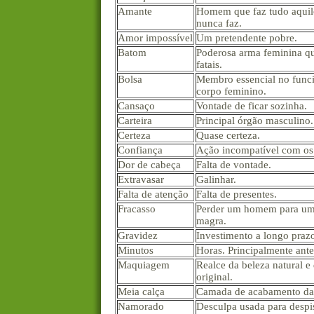
Amante
Homem que faz tudo aquil
nunca faz.
Amor impossível
Um pretendente pobre.
Batom
Poderosa arma feminina q
fatais.
Bolsa
Membro essencial no func
corpo feminino.
Cansaço
Vontade de ficar sozinha.
Carteira
Principal órgão masculino.
Certeza
Quase certeza.
Confiança
Ação incompatível com os
Dor de cabeça
Falta de vontade.
Extravasar
Galinhar.
Falta de atenção
Falta de presentes.
Fracasso
Perder um homem para um
magra.
Gravidez
Investimento a longo praz
Minutos
Horas. Principalmente antes
Maquiagem
Realce da beleza natural e 
original.
Meia calça
Camada de acabamento das
Namorado
Desculpa usada para despi