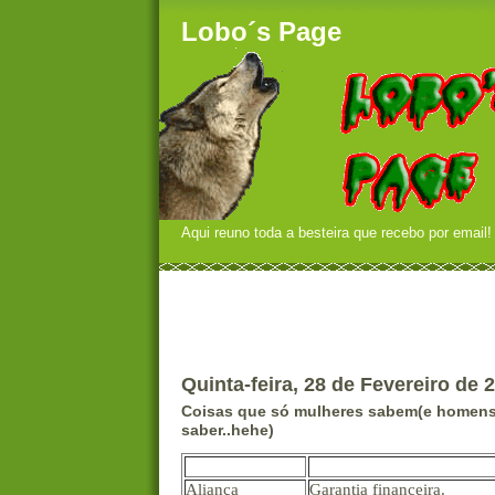
Lobo´s Page
Aqui reuno toda a besteira que recebo por email!
Quinta-feira, 28 de Fevereiro de 
Coisas que só mulheres sabem(e homens
saber..hehe)
Texto
Significa
Aliança
Garantia financeira.