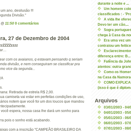
durante a noite e ...
Um homem colo
um ano, desilusão !!!
classificados : - 'Pr
egunda Divisão."
A vida lhe ofer
n @
11:50
0 comentários
Devo ter um cão....
Sogra portugue
chega à Casa da nor.
ra, 27 de Dezembro de 2004
Era uma vez um
zzZZZZzzzz
contratou um feiticei
r....
Esclarecimento
diferença entre: B...
ar com os avaianos, q estavam pensando q seriam
Falência da Jo
da divisão, e nem conseguiram se classificar pra
atentos: outra grand
omo vice da segunda...
Como os Homen
na Casa da Namorad
RA
COMO EXPLICA
s.
(isso é que é diploma
ana: Retirada de estrela R$ 2,00.
ua camiseta vai estar em perfeitas condições de uso,
Arquivos
ários notem que você foi um dos loucos que mandou
antecipadamente.
03/01/2003 - 04
o você espera, nossa casa lhe dará um sonho para
04/01/2003 - 05
05/01/2003 - 06
orra pois o sonho está acabando.
06/01/2003 - 07
07/01/2003 - 08
 faixas com a inscrição "CAMPEÃO BRASILEIRO DA