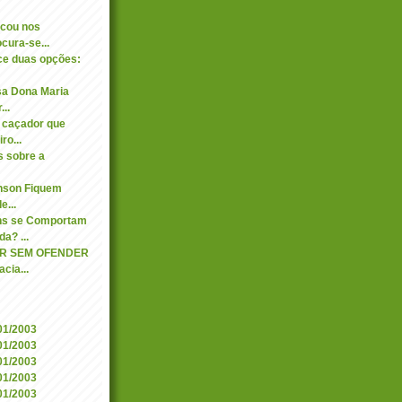
cou nos
ocura-se...
ece duas opções:
sa Dona Maria
..
 caçador que
ro...
s sobre a
hnson Fiquem
e...
s se Comportam
a? ...
R SEM OFENDER
cia...
/01/2003
/01/2003
/01/2003
/01/2003
/01/2003