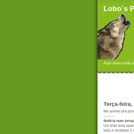
Lobo´s 
Aqui reuno toda a
Terça-feira
Me animei pra po
---------
Notícia num jorna
Um leão teria apar
leão e recebido 2