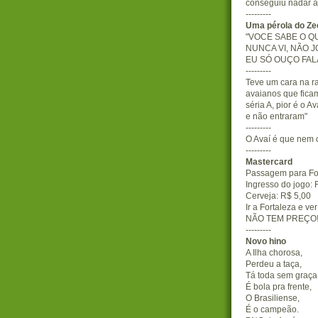
conseguiu nadar at
---------
Uma pérola do Ze
"VOCE SABE O QU
NUNCA VI, NÃO J
EU SÓ OUÇO FAL
---------
Teve um cara na ra
avaianos que ficam
séria A, pior é o 
e não entraram"
---------
O Avaí é que nem o
---------
Mastercard
Passagem para For
Ingresso do jogo: 
Cerveja: R$ 5,00
Ir a Fortaleza e ver
NÃO TEM PREÇO!!!
---------
Novo hino
A Ilha chorosa,
Perdeu a taça,
Tá toda sem graça
É bola pra frente,
O Brasiliense,
É o campeão.