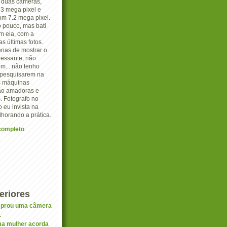
o duas câmeras,
3 mega pixel e
 7.2 mega pixel.
o pouco, mas bati
m ela, com a
s últimas fotos.
nas de mostrar o
ressante, não
m... não tenho
e pesquisarem na
as máquinas
são amadoras e
. Fotografo no
ro eu invista na
lhorando a prática.
 completo
eriores
mprou uma câmera
.
ma mulher acorda