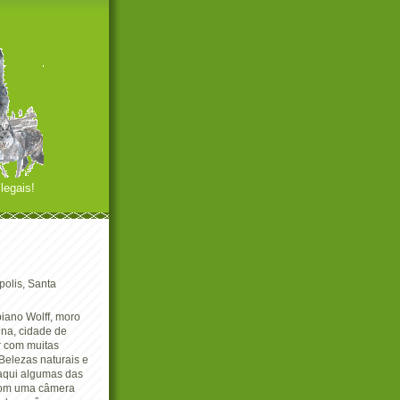
legais!
polis, Santa
iano Wolff, moro
ina, cidade de
r com muitas
Belezas naturais e
 aqui algumas das
com uma câmera