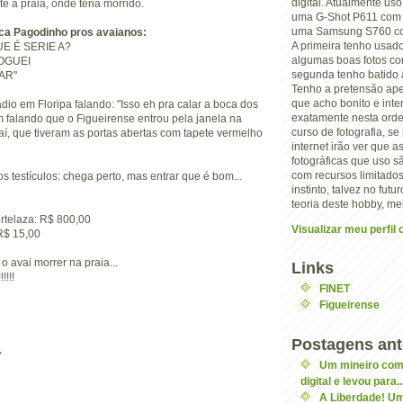
digital. Atualmente us
é a praia, onde teria morrido.
uma G-Shot P611 com 
uma Samsung S760 com
ca Pagodinho pros avaianos:
A primeira tenho usad
E É SERIE A?
algumas boas fotos co
OGUEI
segunda tenho batido a
AR"
Tenho a pretensão ape
que acho bonito e inte
dio em Floripa falando: "Isso eh pra calar a boca dos
exatamente nesta orde
 falando que o Figueirense entrou pela janela na
curso de fotografia, s
Avaí, que tiveram as portas abertas com tapete vermelho
internet irão ver que 
fotográficas que uso 
com recursos limitados
s testículos: chega perto, mas entrar que é bom...
instinto, talvez no futu
teoria deste hobby, me
telaza: R$ 800,00
Visualizar meu perfil
R$ 15,00
 o avai morrer na praia...
Links
!!!
FINET
Figueirense
Postagens ant
,
Um mineiro co
digital e levou para..
A Liberdade! U