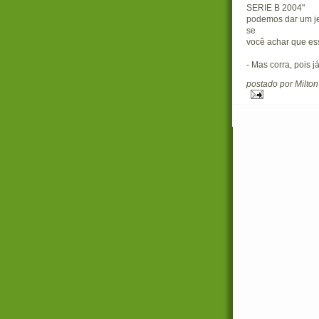
SERIE B 2004"
podemos dar um jei
se
você achar que ess
- Mas corra, pois
postado por Milto