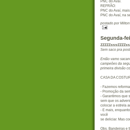
PNC do Avaí.
REFRÃO:
PNC do Avaí, mais 
PNC do Avaí, na s
postado por Milto
Segunda-fei
ZZZZZzzzzZZZZzz
Sem saco pra posta
Então vamo sacane
campeôes da segun
primeira divisão c
CASA DA COSTU
- Fazemos reforma
- Promoção da sem
- Garantimos que s
sem que os advers
colocar a estrela 
- E mais, enquant
você
se deliciar. Mas c
Obs. Bandeiras e