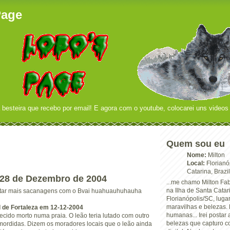
Page
 besteira que recebo por email! E agora com o youtube, colocarei uns videos 
Quem sou eu
Nome:
Milton
Local:
Florianó
Catarina, Brazil
, 28 de Dezembro de 2004
...me chamo Milton Fab
na Ilha de Santa Catar
star mais sacanagens com o Bvai huahuauhuhauha
Florianópolis/SC, luga
maravilhas e belezas. 
l de Fortaleza em 12-12-2004
humanas... Irei postar
ecido morto numa praia. O leão teria lutado com outro
belezas que capturo 
 mordidas. Dizem os moradores locais que o leão ainda